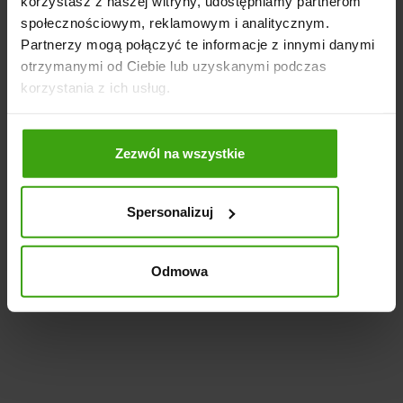
ale tu akurat nic nie
korzystasz z naszej witryny, udostępniamy partnerom
społecznościowym, reklamowym i analitycznym.
znajdziesz
Partnerzy mogą połączyć te informacje z innymi danymi
otrzymanymi od Ciebie lub uzyskanymi podczas
To czego szukasz możesz znaleźć używając
korzystania z ich usług.
naszej wyszukiwarki. Zapraszamy też na stronę
główną lub do jednego z poniższych działów.
Zezwól na wszystkie
Strona główna
Produkty
Spersonalizuj
Panel klienta
Promocje
Nowości
Odmowa